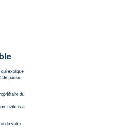
ble
qui explique
ot de passe,
opriétaire du
ous invitons à
ci de votre