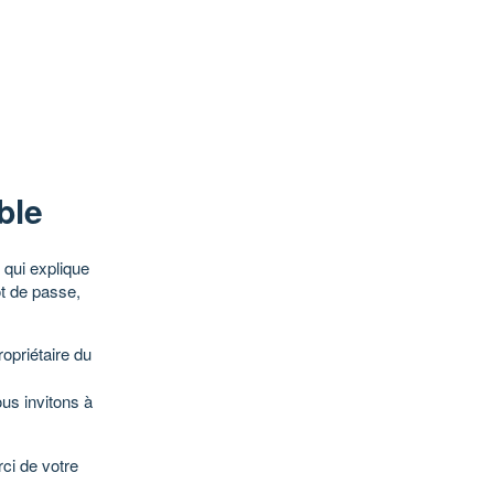
ble
qui explique
ot de passe,
opriétaire du
ous invitons à
ci de votre