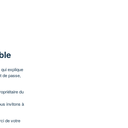
ble
qui explique
ot de passe,
opriétaire du
ous invitons à
ci de votre