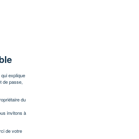
ble
qui explique
ot de passe,
opriétaire du
ous invitons à
ci de votre