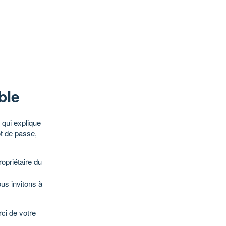
ble
qui explique
ot de passe,
opriétaire du
ous invitons à
ci de votre