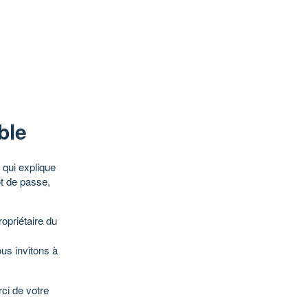
ble
qui explique
ot de passe,
opriétaire du
ous invitons à
ci de votre