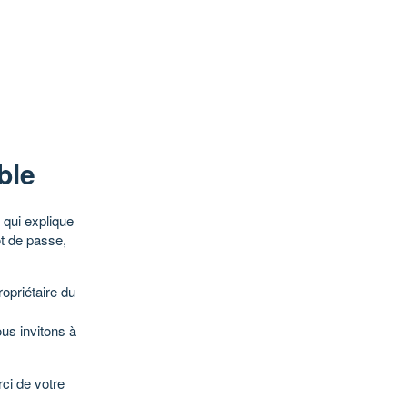
ble
qui explique
ot de passe,
opriétaire du
ous invitons à
ci de votre