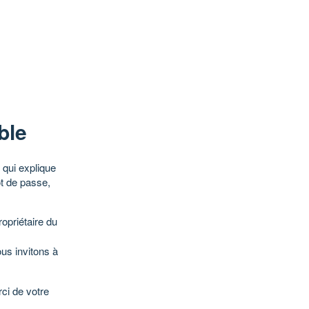
ble
qui explique
ot de passe,
opriétaire du
ous invitons à
ci de votre