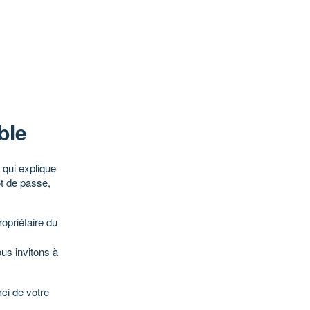
ble
qui explique
ot de passe,
opriétaire du
ous invitons à
ci de votre