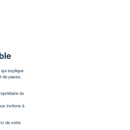
ble
qui explique
ot de passe,
opriétaire du
ous invitons à
ci de votre