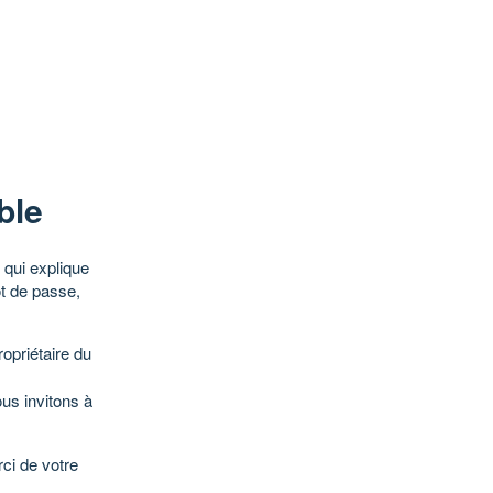
ble
qui explique
ot de passe,
opriétaire du
ous invitons à
ci de votre