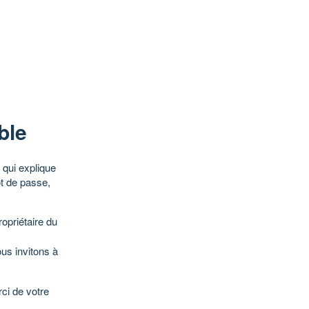
ble
qui explique
ot de passe,
opriétaire du
ous invitons à
ci de votre