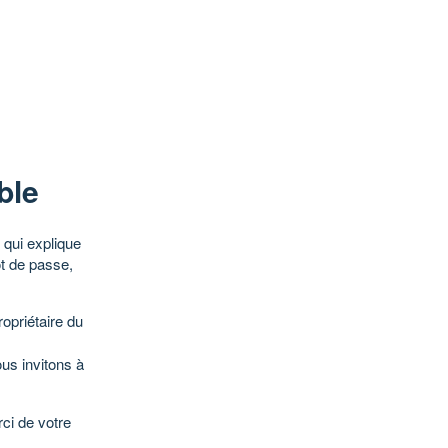
ble
qui explique
ot de passe,
opriétaire du
ous invitons à
ci de votre