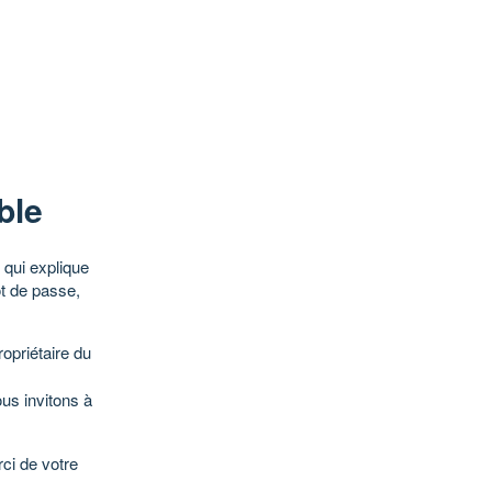
ble
qui explique
ot de passe,
opriétaire du
ous invitons à
ci de votre