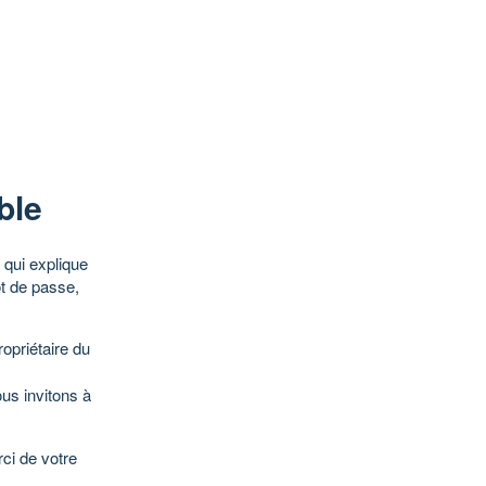
ble
qui explique
ot de passe,
opriétaire du
ous invitons à
ci de votre