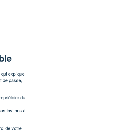
ble
qui explique
ot de passe,
opriétaire du
ous invitons à
ci de votre