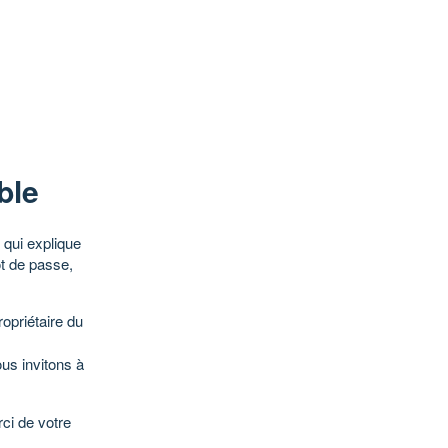
ble
qui explique
ot de passe,
opriétaire du
ous invitons à
ci de votre