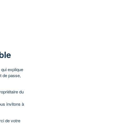
ble
qui explique
ot de passe,
opriétaire du
ous invitons à
ci de votre