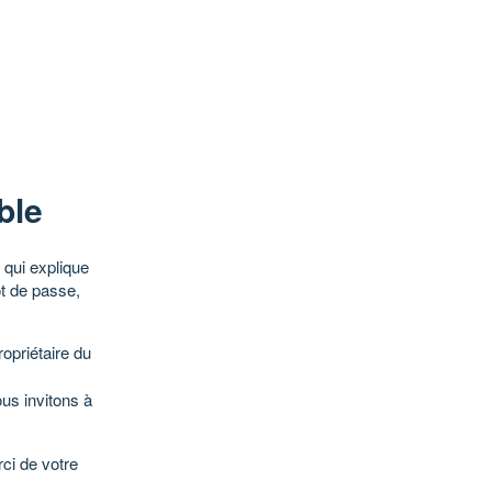
ble
qui explique
ot de passe,
opriétaire du
ous invitons à
ci de votre