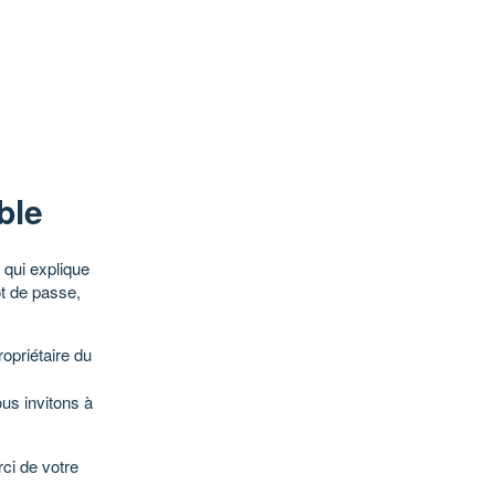
ble
qui explique
ot de passe,
opriétaire du
ous invitons à
ci de votre