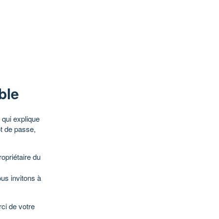
ble
qui explique
ot de passe,
opriétaire du
ous invitons à
ci de votre