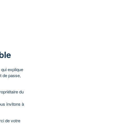
ble
qui explique
ot de passe,
opriétaire du
ous invitons à
ci de votre