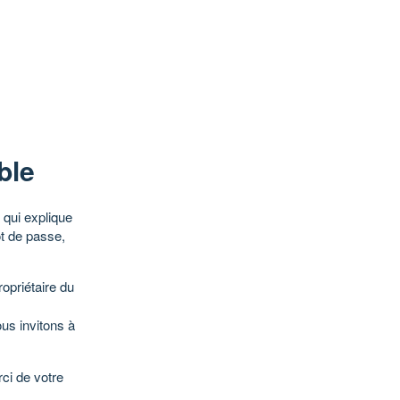
ble
qui explique
ot de passe,
opriétaire du
ous invitons à
ci de votre