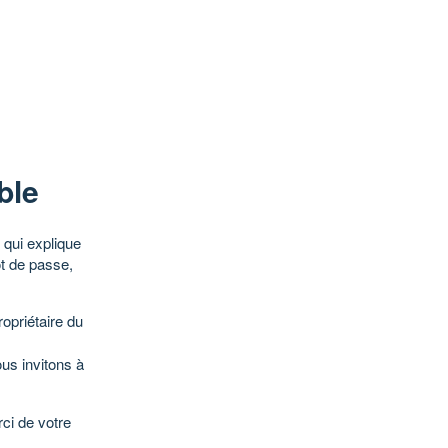
ble
qui explique
ot de passe,
opriétaire du
ous invitons à
ci de votre