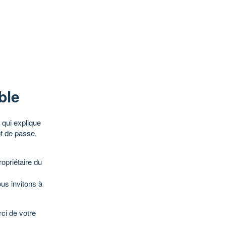
ble
qui explique
ot de passe,
opriétaire du
ous invitons à
ci de votre