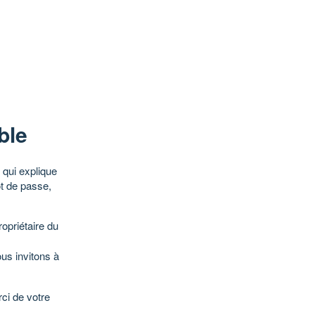
ble
qui explique
ot de passe,
opriétaire du
ous invitons à
ci de votre