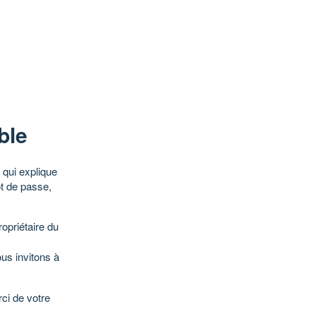
ble
qui explique
ot de passe,
opriétaire du
ous invitons à
ci de votre