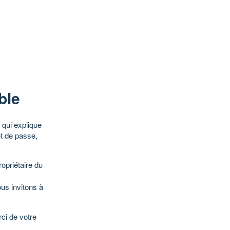
ble
qui explique
ot de passe,
opriétaire du
ous invitons à
ci de votre