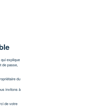
ble
qui explique
ot de passe,
opriétaire du
ous invitons à
ci de votre