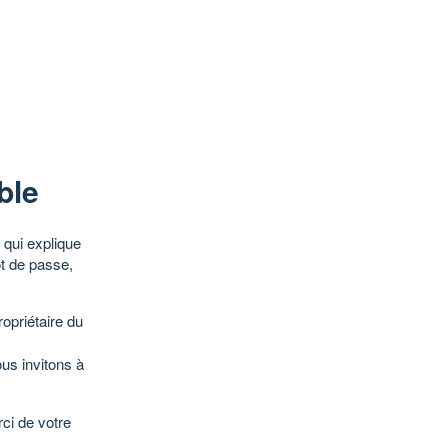
ble
qui explique
ot de passe,
opriétaire du
ous invitons à
ci de votre