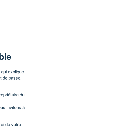
ble
qui explique
ot de passe,
opriétaire du
ous invitons à
ci de votre