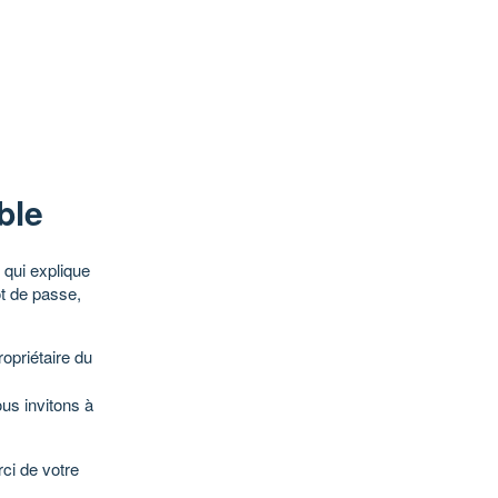
ble
qui explique
ot de passe,
opriétaire du
ous invitons à
ci de votre