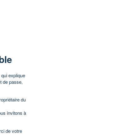
ble
qui explique
ot de passe,
opriétaire du
ous invitons à
ci de votre