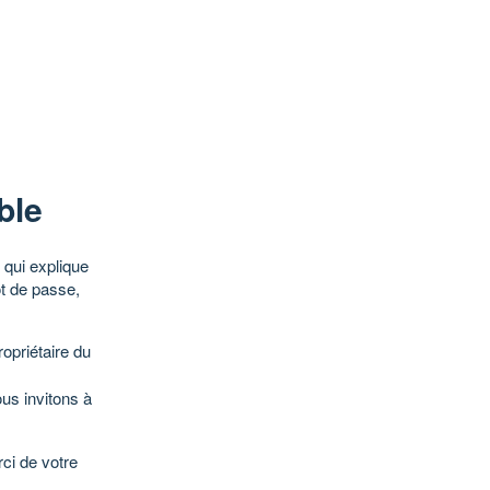
ble
qui explique
ot de passe,
opriétaire du
ous invitons à
ci de votre