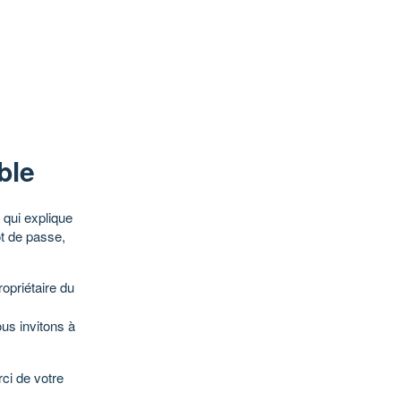
ble
qui explique
ot de passe,
opriétaire du
ous invitons à
ci de votre