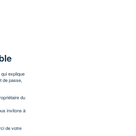
ble
qui explique
ot de passe,
opriétaire du
ous invitons à
ci de votre