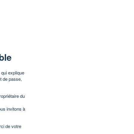
ble
qui explique
ot de passe,
opriétaire du
ous invitons à
ci de votre