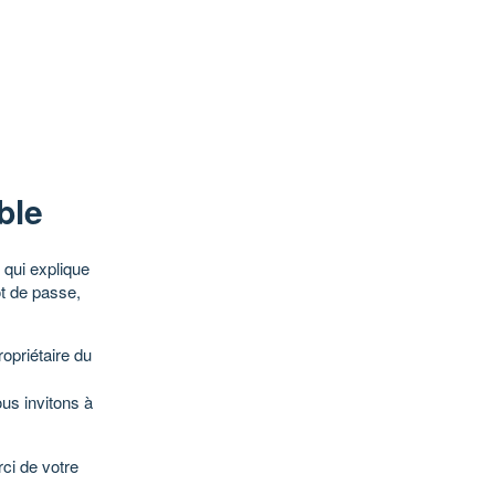
ble
qui explique
ot de passe,
opriétaire du
ous invitons à
ci de votre