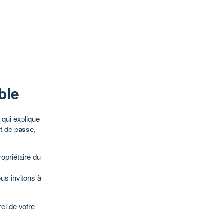
ble
qui explique
ot de passe,
opriétaire du
ous invitons à
ci de votre