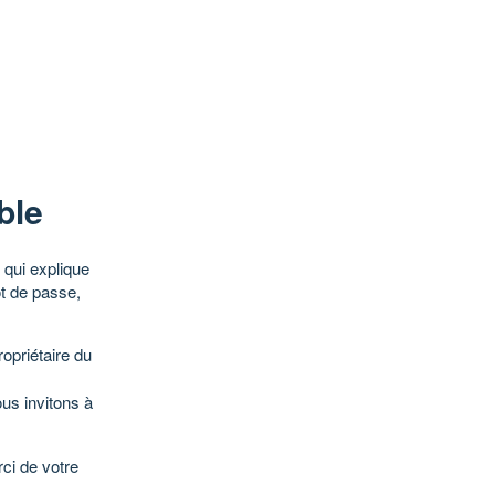
ble
qui explique
ot de passe,
opriétaire du
ous invitons à
ci de votre