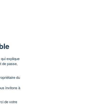
ble
qui explique
ot de passe,
opriétaire du
ous invitons à
ci de votre