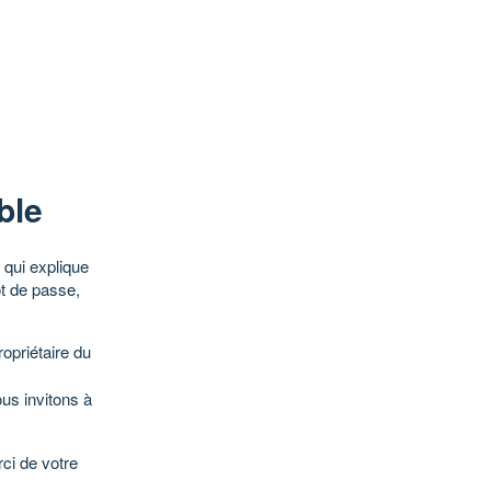
ble
qui explique
ot de passe,
opriétaire du
ous invitons à
ci de votre