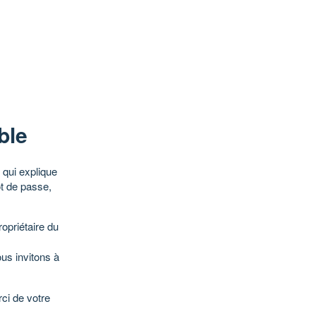
ble
qui explique
ot de passe,
opriétaire du
ous invitons à
ci de votre